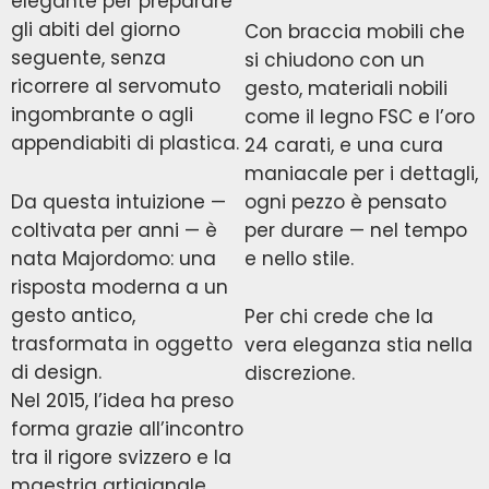
elegante per preparare
gli abiti del giorno
Con braccia mobili che
seguente, senza
si chiudono con un
ricorrere al servomuto
gesto, materiali nobili
ingombrante o agli
come il legno FSC e l’oro
appendiabiti di plastica.
24 carati, e una cura
maniacale per i dettagli,
Da questa intuizione —
ogni pezzo è pensato
coltivata per anni — è
per durare — nel tempo
nata Majordomo: una
e nello stile.
risposta moderna a un
gesto antico,
Per chi crede che la
trasformata in oggetto
vera eleganza stia nella
di design.
discrezione.
Nel 2015, l’idea ha preso
forma grazie all’incontro
tra il rigore svizzero e la
maestria artigianale