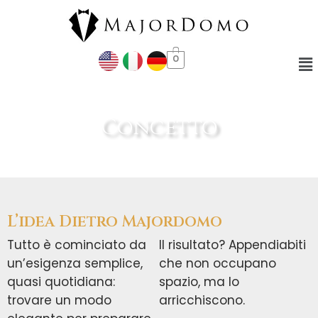
Vai
al
contenuto
Me
0
Concetto
L’idea Dietro Majordomo
Tutto è cominciato da
Il risultato? Appendiabiti
un’esigenza semplice,
che non occupano
quasi quotidiana:
spazio, ma lo
trovare un modo
arricchiscono.