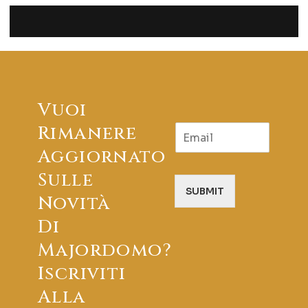
Vuoi
E
Rimanere
m
Aggiornato
a
i
Sulle
l
SUBMIT
Novità
Di
Majordomo?
Iscriviti
Alla