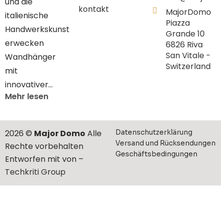
und die
kontakt
MajorDomo
italienische
Piazza
Handwerkskunst
Grande 10
erwecken
6826 Riva
San Vitale -
Wandhänger
Switzerland
mit
innovativer…
Mehr lesen
2026 ©
Major Domo
Alle
Datenschutzerklärung
Versand und Rücksendungen
Rechte vorbehalten
Geschäftsbedingungen
Entworfen mit von –
Techkriti Group