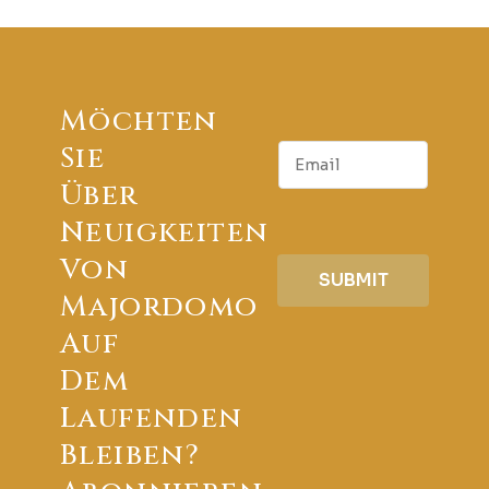
Möchten
E
Sie
m
Über
a
i
Neuigkeiten
l
Von
SUBMIT
Majordomo
Auf
Dem
Laufenden
Bleiben?