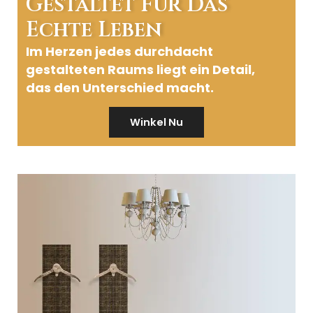
Gestaltet Für Das
Echte Leben
Im Herzen jedes durchdacht
gestalteten Raums liegt ein Detail,
das den Unterschied macht.
Winkel Nu