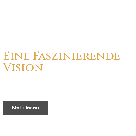
Eine Faszinierende
Vision
Wussten Sie, dass vor vier Jahren vier 15-
Meter-Höhensparren erforderlich waren, um
eine Anleitung für die Herstellung zu erhalten?
Mehr lesen