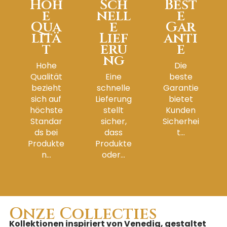
Hoh
Sch
Best
e
nell
e
Qua
e
Gar
litä
Lief
anti
t
eru
e
ng
Hohe
Die
Qualität
Eine
beste
bezieht
schnelle
Garantie
sich auf
Lieferung
bietet
höchste
stellt
Kunden
Standar
sicher,
Sicherhei
ds bei
dass
t...
Produkte
Produkte
n...
oder...
Onze Collecties
Kollektionen inspiriert von Venedig, gestaltet