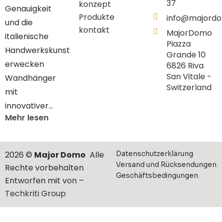
37
konzept
Genauigkeit
Produkte
info@majord
und die
kontakt
MajorDomo
italienische
Piazza
Handwerkskunst
Grande 10
erwecken
6826 Riva
San Vitale -
Wandhänger
Switzerland
mit
innovativer…
Mehr lesen
2026 ©
Major Domo
Alle
Datenschutzerklärung
Versand und Rücksendungen
Rechte vorbehalten
Geschäftsbedingungen
Entworfen mit von –
Techkriti Group