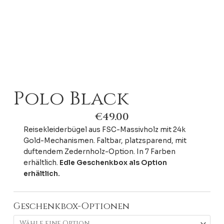
Polo Black
€
49.00
Reisekleiderbügel aus FSC-Massivholz mit 24k
Gold-Mechanismen. Faltbar, platzsparend, mit
duftendem Zedernholz-Option. In 7 Farben
erhältlich.
Edle Geschenkbox als Option
erhältlich.
Geschenkbox-Optionen
Polo
Black