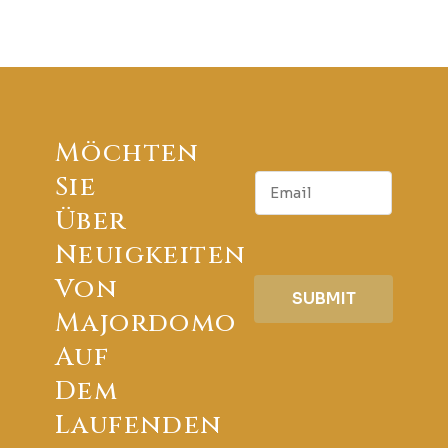
Möchten
E
Sie
m
Über
a
i
Neuigkeiten
l
Von
SUBMIT
Majordomo
Auf
Dem
Laufenden