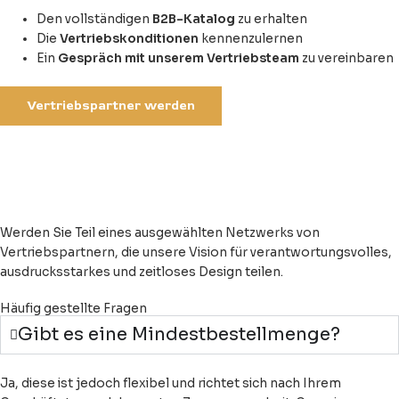
Den vollständigen
B2B-Katalog
zu erhalten
Die
Vertriebskonditionen
kennenzulernen
Ein
Gespräch mit unserem Vertriebsteam
zu vereinbaren
Vertriebspartner werden
Majordomo ist mehr als ein
Produkt —
es ist ein durchdachtes
Stilerlebnis bis ins letzte Detail.
Werden Sie Teil eines ausgewählten Netzwerks von
Vertriebspartnern, die unsere Vision für verantwortungsvolles,
ausdrucksstarkes und zeitloses Design teilen.
Häufig gestellte Fragen
Gibt es eine Mindestbestellmenge?
Ja, diese ist jedoch flexibel und richtet sich nach Ihrem