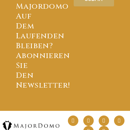
Majordomo
Auf
Dem
Laufenden
Bleiben?
Abonnieren
Sie
Den
Newsletter!
F
L
P
T
Y
I
a
i
i
w
o
n
c
n
n
i
u
s