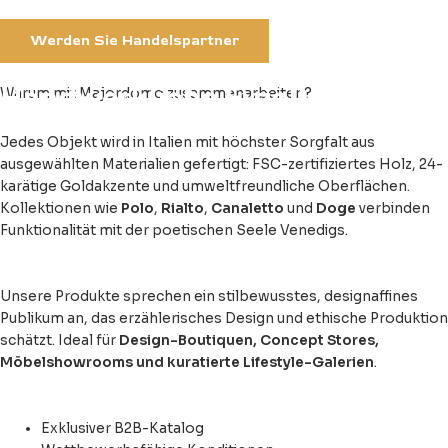
Werden Sie Handelspartner
Handwerkliche Exzellenz mit
Warum mit Majordomo zusammenarbeiten?
Verantwortung
Jedes Objekt wird in Italien mit höchster Sorgfalt aus
ausgewählten Materialien gefertigt: FSC-zertifiziertes Holz, 24-
karätige Goldakzente und umweltfreundliche Oberflächen.
Kollektionen wie
Polo
,
Rialto
,
Canaletto
und
Doge
verbinden
Funktionalität mit der poetischen Seele Venedigs.
Einzigartige Premium-
Positionierung
Unsere Produkte sprechen ein stilbewusstes, designaffines
Publikum an, das erzählerisches Design und ethische Produktion
schätzt. Ideal für
Design-Boutiquen, Concept Stores,
Möbelshowrooms und kuratierte Lifestyle-Galerien
.
Umfassende Unterstützung für
Händler:innen
Exklusiver B2B-Katalog