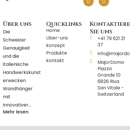
e
k
t
t
t
t
b
e
e
t
u
a
o
d
r
e
b
g
o
i
e
r
e
r
Über uns
Quicklinks
Kontaktier
k
n
s
a
t
m
Home
Sie uns
Die
Uber-uns
+41 79 621 21
Schweizer
37
konzept
Genauigkeit
Produkte
info@majord
und die
kontakt
MajorDomo
italienische
Piazza
Handwerkskunst
Grande 10
erwecken
6826 Riva
San Vitale -
Wandhänger
Switzerland
mit
innovativer…
Mehr lesen