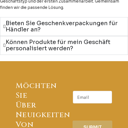
Geschäftstyp und der ersten Zusammenarbeit. Gemeinsam
finden wir die passende Lösung.
Bieten Sie Geschenkverpackungen für
Händler an?
Können Produkte für mein Geschäft
personalisiert werden?
Möchten
E
Sie
m
Über
a
i
Neuigkeiten
l
Von
SUBMIT