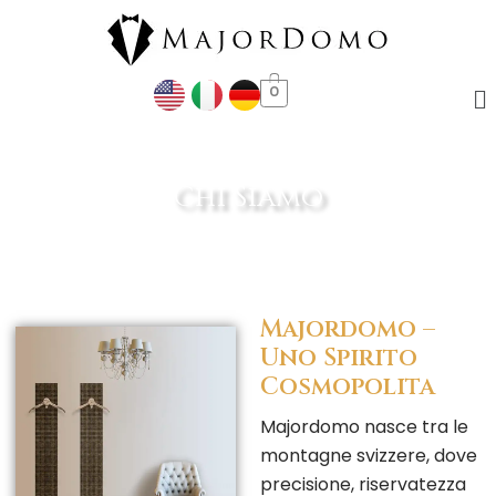
Vai
al
contenuto
M
0
Chi Siamo
Majordomo –
Uno Spirito
Cosmopolita
Majordomo nasce tra le
montagne svizzere, dove
precisione, riservatezza