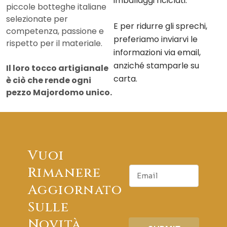
imballaggi riciclati.
piccole botteghe italiane
selezionate per
E per ridurre gli sprechi,
competenza, passione e
preferiamo inviarvi le
rispetto per il materiale.
informazioni via email,
anziché stamparle su
Il loro tocco artigianale
carta.
è ciò che rende ogni
pezzo Majordomo unico.
Vuoi
E
Rimanere
m
Aggiornato
a
i
Sulle
l
Novità