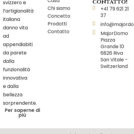
Casa
contatto!
svizzero e
Chi siamo
+41 79 621 21
l’artigianalità
37
Concetto
italiana
Prodotti
info@majord
danno vita
Contatto
MajorDomo
ad
Piazza
appendiabiti
Grande 10
da parete
6826 Riva
San Vitale -
dalla
Switzerland
funzionalità
innovativa
e dalla
bellezza
sorprendente.
Per saperne di
più