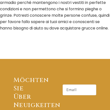
armadio perché mantengono i nostri vestiti in perfette
condizioni e non permettono che si formino pieghe o
grinze. Potresti conoscere molte persone confuse, quindi
per favore fallo sapere ai tuoi amici e conoscenti se
hanno bisogno di aiuto su dove acquistare grucce online.
Möchten
E
Sie
m
Über
a
i
Neuigkeiten
l