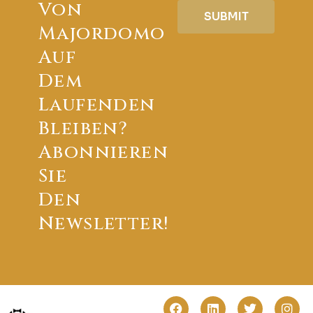
Von
SUBMIT
Majordomo
Auf
Dem
Laufenden
Bleiben?
Abonnieren
Sie
Den
Newsletter!
F
L
P
T
Y
I