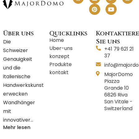
a
i
i
w
o
n
c
n
n
i
u
s
e
k
t
t
t
t
b
e
e
t
u
a
o
d
r
e
b
g
o
i
e
r
e
r
Über uns
Quicklinks
Kontaktier
k
n
s
a
t
m
Home
Sie uns
Die
Uber-uns
+41 79 621 21
Schweizer
37
konzept
Genauigkeit
Produkte
info@majord
und die
kontakt
MajorDomo
italienische
Piazza
Handwerkskunst
Grande 10
erwecken
6826 Riva
San Vitale -
Wandhänger
Switzerland
mit
innovativer…
Mehr lesen