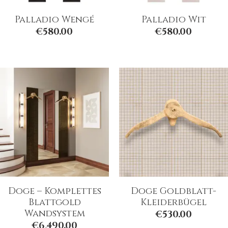
Palladio Wengé
Palladio Wit
€
580.00
€
580.00
Doge – Komplettes
Doge Goldblatt-
Blattgold
Kleiderbügel
Wandsystem
€
530.00
€
6,490.00