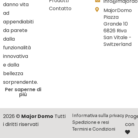
Prodotti
info@majord
danno vita
Contatto
MajorDomo
ad
Piazza
appendiabiti
Grande 10
da parete
6826 Riva
San Vitale -
dalla
Switzerland
funzionalità
innovativa
e dalla
bellezza
sorprendente.
Per saperne di
più
2026 ©
Major Domo
Tutti
Prog
Informativa sulla privacy
Spedizione e resi
i diritti riservati
con
Termini e Condizioni