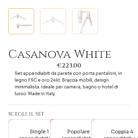
Casanova White
€
223.00
Set appendiabiti da parete con porta pantaloni, in
legno FSC e oro 24kt. Braccia mobili, design
minimalista. Ideale per camera, bagno o hotel di
lusso. Made in Italy.
scegli il set
Casanova
White
quantità
Single 1
Popolare 2
Coppia 4