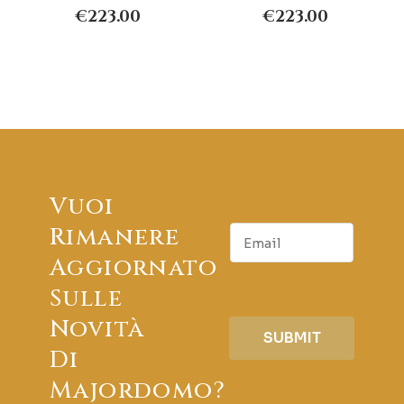
€
223.00
€
223.00
Vuoi
E
Rimanere
m
Aggiornato
a
i
Sulle
l
Novità
SUBMIT
Di
Majordomo?