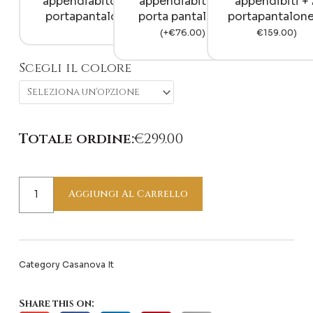
appendiabito + 1
appendiabiti + 1
appendibiti +
portapantalone
porta pantalone
portapantalon
(
+
€
76.00
)
€
159.00
)
Scegli il colore
Totale ordine:
€
299.00
Aggiungi Al Carrello
Category
Casanova It
Share this on: