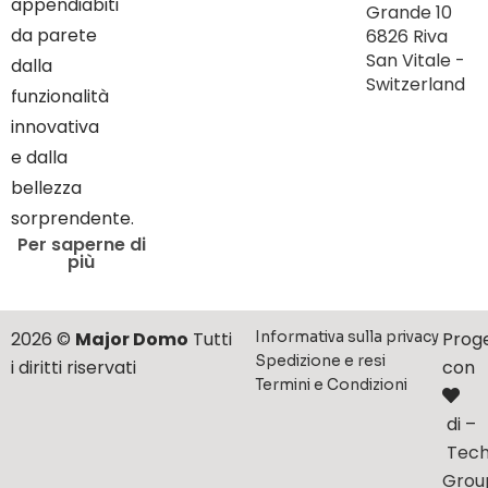
appendiabiti
Grande 10
da parete
6826 Riva
San Vitale -
dalla
Switzerland
funzionalità
innovativa
e dalla
bellezza
sorprendente.
Per saperne di
più
2026 ©
Major Domo
Tutti
Prog
Informativa sulla privacy
Spedizione e resi
i diritti riservati
con
Termini e Condizioni
di –
Tech
Grou