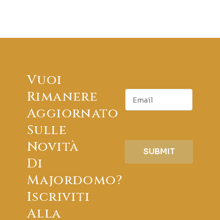
Vuoi
E
Rimanere
m
Aggiornato
a
i
Sulle
l
Novità
SUBMIT
Di
Majordomo?
Iscriviti
Alla