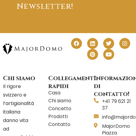
Newsletter!
F
L
P
T
Y
I
a
i
i
w
o
n
c
n
n
i
u
s
e
k
t
t
t
t
b
e
e
t
u
a
o
d
r
e
b
g
o
i
e
r
e
r
Chi siamo
Collegamenti
Informazion
k
n
s
a
t
m
rapidi
di
Il rigore
Casa
contatto!
svizzero e
Chi siamo
+41 79 621 21
l’artigianalità
37
Concetto
italiana
Prodotti
info@majord
danno vita
Contatto
MajorDomo
ad
Piazza