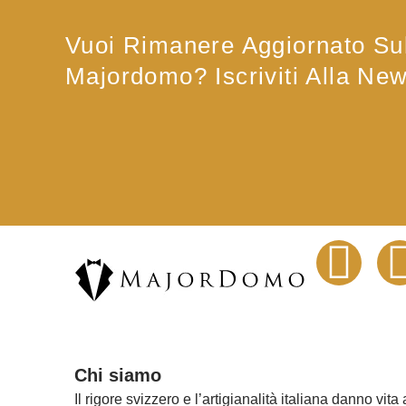
Vuoi Rimanere Aggiornato Sul
Majordomo? Iscriviti Alla New
F
a
c
Chi siamo
e
Il rigore svizzero e l’artigianalità italiana danno vita