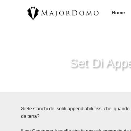
Vai
al
Home
contenuto
Set Di App
Siete stanchi dei soliti appendiabiti fissi che, quand
da terra?