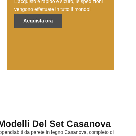
L’acquisto è rapido e sicuro, le spedizioni
vengono effettuate in tutto il mondo!
Acquista ora
 Modelli Del Set Casanova
ppendiabiti da parete in legno Casanova, completo di