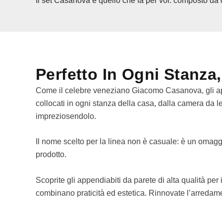
Il set Casanova è quello che fa per voi: composto da 
Perfetto In Ogni Stanza
Come il celebre veneziano Giacomo Casanova, gli appe
collocati in ogni stanza della casa, dalla camera da 
impreziosendolo.
Il nome scelto per la linea non è casuale: è un omaggio
prodotto.
Scoprite gli appendiabiti da parete di alta qualità per
combinano praticità ed estetica. Rinnovate l’arredame