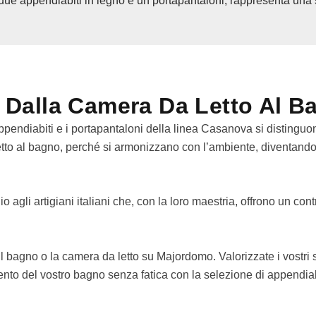
due appendiabiti in legno e un portapantaloni, rappresenta una 
, Dalla Camera Da Letto Al B
ndiabiti e i portapantaloni della linea Casanova si distinguono
letto al bagno, perché si armonizzano con l’ambiente, diventando
 agli artigiani italiani che, con la loro maestria, offrono un co
 il bagno o la camera da letto su Majordomo. Valorizzate i vostri 
nto del vostro bagno senza fatica con la selezione di appendiab